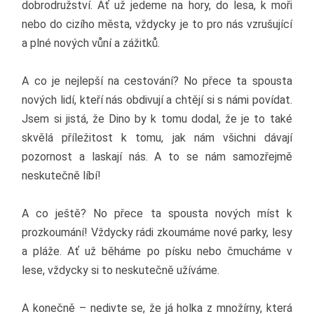
dobrodružství. Ať už jedeme na hory, do lesa, k moři
nebo do cizího města, vždycky je to pro nás vzrušující
a plné nových vůní a zážitků.
A co je nejlepší na cestování? No přece ta spousta
nových lidí, kteří nás obdivují a chtějí si s námi povídat.
Jsem si jistá, že Dino by k tomu dodal, že je to také
skvělá příležitost k tomu, jak nám všichni dávají
pozornost a laskají nás. A to se nám samozřejmě
neskutečně líbí!
A co ještě? No přece ta spousta nových míst k
prozkoumání! Vždycky rádi zkoumáme nové parky, lesy
a pláže. Ať už běháme po písku nebo čmucháme v
lese, vždycky si to neskutečně užíváme.
A konečně – nedivte se, že já holka z množírny, která