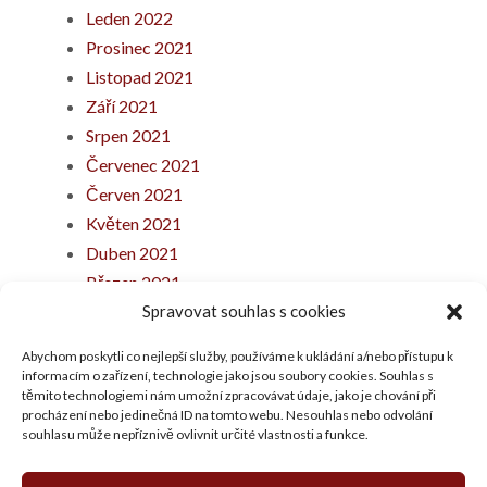
Leden 2022
Prosinec 2021
Listopad 2021
Září 2021
Srpen 2021
Červenec 2021
Červen 2021
Květen 2021
Duben 2021
Březen 2021
Únor 2021
Spravovat souhlas s cookies
Leden 2021
Abychom poskytli co nejlepší služby, používáme k ukládání a/nebo přístupu k
Prosinec 2020
informacím o zařízení, technologie jako jsou soubory cookies. Souhlas s
těmito technologiemi nám umožní zpracovávat údaje, jako je chování při
Listopad 2020
procházení nebo jedinečná ID na tomto webu. Nesouhlas nebo odvolání
Říjen 2020
souhlasu může nepříznivě ovlivnit určité vlastnosti a funkce.