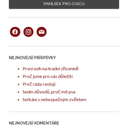
PAMLSEK PRO CHICU
facebook
instagram
mail
NEJNOVĚJŠÍ PŘÍSPĚVKY
První sníh na hradní zřícenině
Proč jsme pro vás důležití
Proč ráda cestuji
Sedm důvodů, proč mít psa
Setkání s nebezpečným zvířetem
NEJNOVĚJŠÍ KOMENTÁŘE